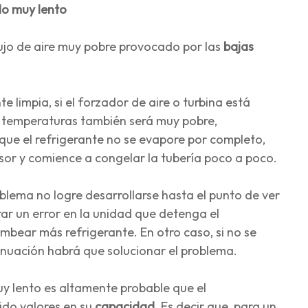
ndo muy lento
ujo de aire muy pobre provocado por las
bajas
limpia, si el forzador de aire o turbina está
e temperaturas también será muy pobre,
 que el refrigerante no se evapore por completo,
sor y comience a congelar la tubería poco a poco.
blema no logre desarrollarse hasta el punto de ver
rar un error en la unidad que detenga el
bear más refrigerante. En otro caso, si no se
tinuación habrá que solucionar el problema.
y lento es altamente probable que el
ido valores en su
capacidad
. Es decir que, para un