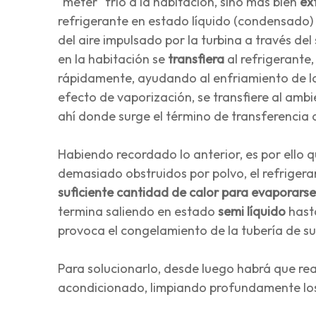
"meter" frío a la habitación, sino más bien
ex
refrigerante en estado líquido (condensado) f
del aire impulsado por la turbina a través de
en la habitación se
transfiera
al refrigerante,
rápidamente, ayudando al enfriamiento de la h
efecto de vaporización, se transfiere al ambie
ahí donde surge el término de transferencia
Habiendo recordado lo anterior, es por ello qu
demasiado obstruidos por polvo, el refrigeran
suficiente cantidad de calor para evaporarse
termina saliendo en estado
semi líquido
hasta
provoca el congelamiento de la tubería de s
Para solucionarlo, desde luego habrá que rea
acondicionado, limpiando profundamente los s