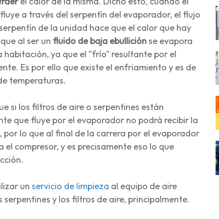
traer
el calor de la misma. Dicho esto, cuando el
luye a través del serpentín del evaporador, el flujo
l serpentín de la unidad hace que el calor que hay
 que al ser un
fluido de baja ebullición
se evapora
abitación, ya que el "frío" resultante por el
nte. Es por ello que existe el enfriamiento y es de
 de temperaturas.
e si los filtros de aire o serpentines están
te que fluye por el evaporador no podrá recibir la
, por lo que al final de la carrera por el evaporador
 el compresor, y es precisamente eso lo que
ucción.
lizar un
servicio de limpieza
al equipo de aire
erpentines y los filtros de aire, principalmente.