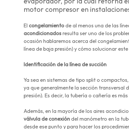
evaporador, por la cuál retorna e
motor compresor en instalaciones 
El
congelamiento
de al menos una de las líne
acondicionados
resulta ser uno de los prob
ocasión hablaremos acerca del congelamient
línea de baja presión) y cómo solucionar est
Identificación de la línea de succión
Ya sea en sistemas de tipo split o compactos,
ya que generalmente la sección transversal d
presión). Es decir, la tubería o cañería es má
Además, en la mayoría de los aires acondicion
válvula de conexión
del manómetro en la tube
desde ese punto y para hacer los procedimie