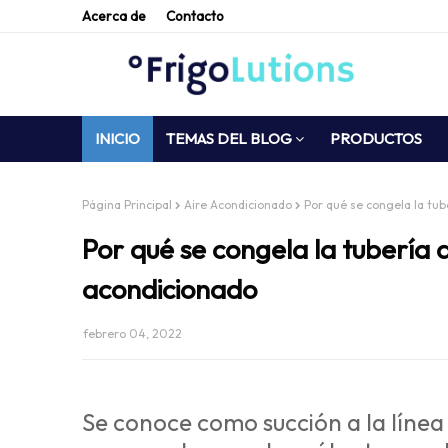
Acerca de
Contacto
INICIO
TEMAS DEL BLOG
PRODUCTOS
Página Principal
Aire Acondicionado
Por qué se congela la tub
Por qué se congela la tubería d
acondicionado
febrero 04, 2022
Se conoce como succión a la línea d