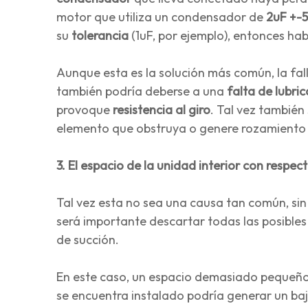
motor que utiliza un condensador de
2uF +-
su
tolerancia
(1uF, por ejemplo), entonces h
Aunque esta es la solución más común, la fal
también podría deberse a una
falta de lubri
provoque
resistencia al giro
. Tal vez tambié
elemento que obstruya o genere rozamiento q
3. El espacio de la unidad interior con respe
Tal vez esta no sea una causa tan común, sin
será importante descartar todas las posible
de succión.
En este caso, un espacio demasiado pequeño 
se encuentra instalado podría generar un bajo